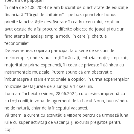
specială de păpușari.
În data de 21.06.2024 ne-am bucurat de o activitate de educație
financiară ”Târgul de chilipiruri” – pe baza punctelor bonus
primite la activitățile desfășurate în cadrul centrului, copiii au
avut ocazia de a își procura diferite obiecte de joacă și dulciuri,
fiind atenți în același timp la modul în care își cheltuie
”economiile”.
De asemenea, copiii au participat la o serie de sesiuni de
meloterapie, unde s-au simțit încântați, entuziasmați și implicați,
majoritatea prima experiență, în ceea ce privește întâlnirea cu
instrumentele muzicale. Putem spune că am observat o
îmbunătățire a stării emoționale a copiilor, în urma experiențelor
muzicale desfășurate de-a lungul a 12 sesiuni.
Luna am încheiat-o vineri, 28.06.2024, cu o ieșire, împreună cu
cu toți copiii, în zona de agrement de la Lacul Noua, bucurându-
ne de natură, chiar de la începutul vacanței.
Vă ținem la curent cu activitățile viitoare pentru că urmează luna
iulie cu super activități de vacanță și excursii pregătite pentru
copii!