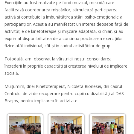
Exercițiile au fost realizate pe fond muzical, metodă care
facilitează coordonarea mișcărilor, stimulează participarea
activă și contribuie la îmbunătățirea stării psiho-emoționale a
participanților. Aceștia au manifestat un interes deosebit față de
activitățile de kinetoterapie și mișcare adaptată, și chiar, și-au
exprimat disponibilitatea de a continua practicarea exercițiilor
fizice atât individual, cât și în cadrul activităților de grup.
Totodată, am observat la vârstnicii noștri consolidarea
încrederii în propriile capacități și creșterea nivelului de implicare
socială.
Mulțumim, dnei Kinetoterapeut, Nicoleta Rionesei, din cadrul
Centrului de zi de recuperare pentru copii cu dizabilități al DAS
Brașov, pentru implicarea în activitate.